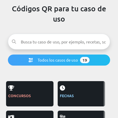
Códigos QR para tu caso de
uso
Todos los casos de uso
19
CONCURSOS
FECHAS
PUB
TEL