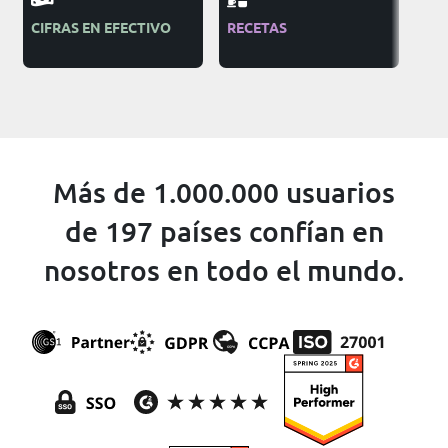
CIFRAS EN EFECTIVO
RECETAS
OR
BEN
Más de 1.000.000 usuarios
de 197 países confían en
nosotros en todo el mundo.