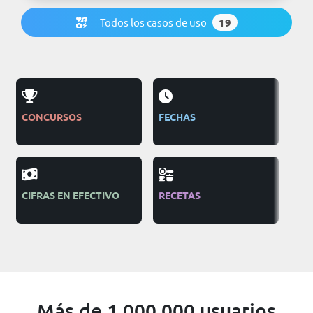
Todos los casos de uso
19
CONCURSOS
FECHAS
PUB
TEL
CIFRAS EN EFECTIVO
RECETAS
OR
BEN
Más de 1.000.000 usuarios