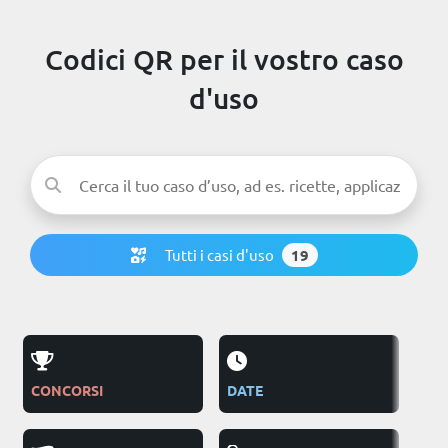
Codici QR per il vostro caso
d'uso
Tutti i casi d'uso
19
CONCORSI
DATE
PUB