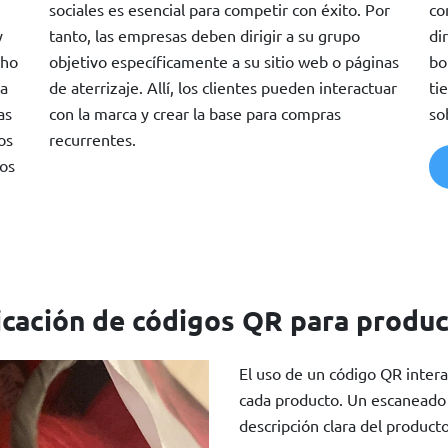
sociales es esencial para competir con éxito. Por
co
y
tanto, las empresas deben dirigir a su grupo
di
cho
objetivo específicamente a su sitio web o páginas
bo
la
de aterrizaje. Allí, los clientes pueden interactuar
ti
as
con la marca y crear la base para compras
so
os
recurrentes.
tos
icación de códigos QR para produ
El uso de un código QR inter
cada producto. Un escaneado s
descripción clara del producto