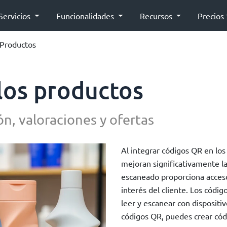
Servicios
Funcionalidades
Recursos
Precios
 Productos
los productos
n, valoraciones y ofertas
Al integrar códigos QR en los
mejoran significativamente la
escaneado proporciona acceso
interés del cliente. Los cód
leer y escanear con disposit
códigos QR, puedes crear códi