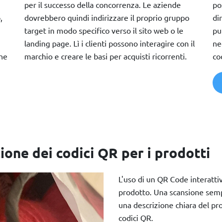
per il successo della concorrenza. Le aziende
po
,
dovrebbero quindi indirizzare il proprio gruppo
di
target in modo specifico verso il sito web o le
pu
landing page. Lì i clienti possono interagire con il
ne
che
marchio e creare le basi per acquisti ricorrenti.
co
ione dei codici QR per i prodotti
L'uso di un QR Code interattiv
prodotto. Una scansione sempl
una descrizione chiara del pr
codici QR.