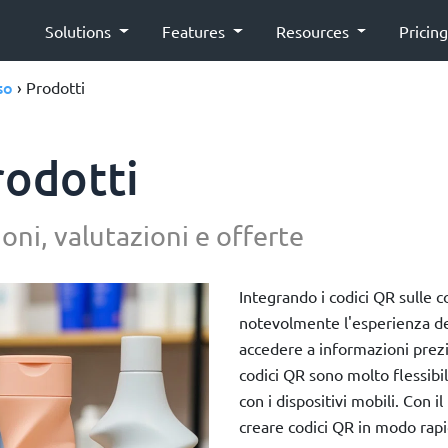
Solutions
Features
Resources
Pricin
so
› Prodotti
rodotti
oni, valutazioni e offerte
Integrando i codici QR sulle c
notevolmente l'esperienza de
accedere a informazioni prezio
codici QR sono molto flessibil
con i dispositivi mobili. Con 
creare codici QR in modo rapi