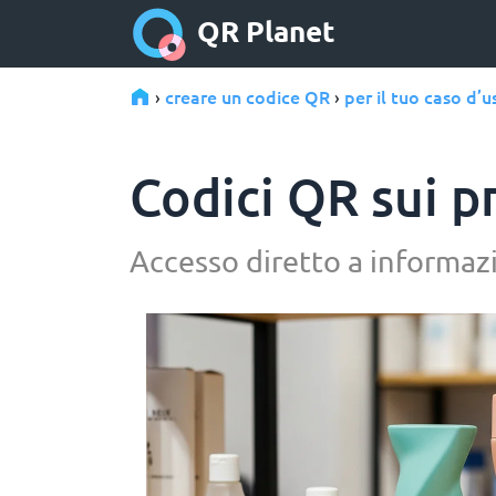
QR Planet
creare un codice QR
per il tuo caso d’u
›
›
Codici QR sui p
Accesso diretto a informazi