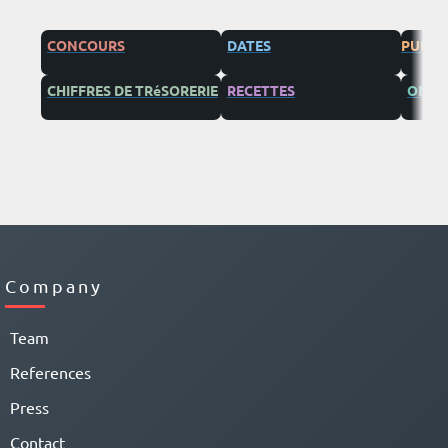
CONCOURS
DATES
PUBLIC
CHIFFRES DE TRéSORERIE
RECETTES
ONG
Company
Team
References
Press
Contact