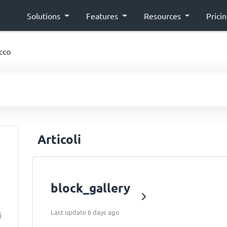
Solutions
Features
Resources
Prici
cco
Articoli
block_gallery
Last update 6 days ago
i