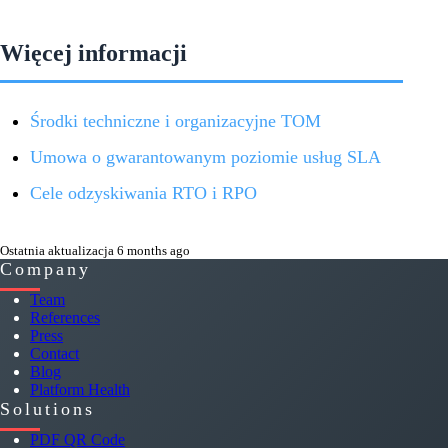
Więcej informacji
Środki techniczne i organizacyjne TOM
Umowa o gwarantowanym poziomie usług SLA
Cele odzyskiwania RTO i RPO
Ostatnia aktualizacja 6 months ago
Company
Team
References
Press
Contact
Blog
Platform Health
Solutions
PDF QR Code