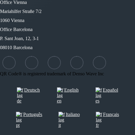
Office Vienna
Mariahilfer Straße 7/2
1060 Vienna
Office Barcelona
P. Sant Joan, 12, 3-1
08010 Barcelona
QR Code® is registered trademark of Denso Wave Inc
Deutsch
English
Español
Português
Italiano
Français