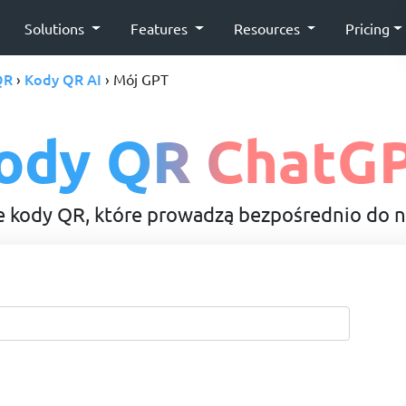
Solutions
Features
Resources
Pricing
QR
Kody QR AI
›
› Mój GPT
ody QR ChatG
 kody QR, które prowadzą bezpośrednio do 