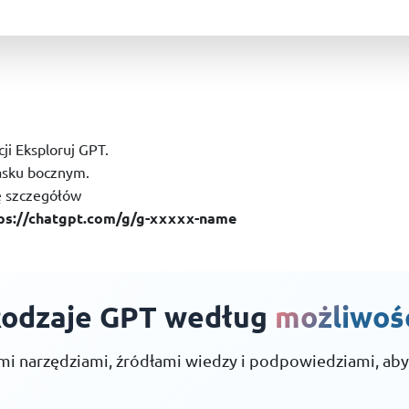
cji Eksploruj GPT.
asku bocznym.
nę szczegółów
ps://chatgpt.com/g/g-xxxxx-name
odzaje GPT według
możliwoś
 narzędziami, źródłami wiedzy i podpowiedziami, aby 