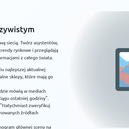
eczywistym
wą siecią. Twórz asystentów,
 trendy rynkowe i przeglądają
ormacjami z całego świata.
u najlepszej aktualnej
alne sklepy, które mają go
udzie mówią w mediach
ągu ostatniej godziny".
"Natychmiast zweryfikuj
omowanych źródłach
onogram głównej sceny na