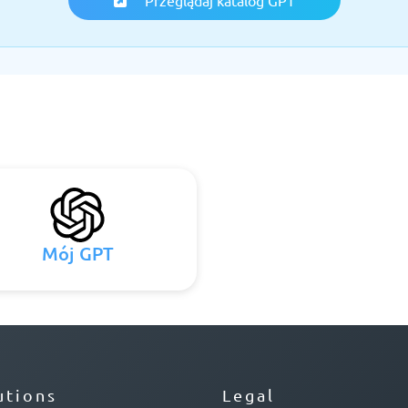
Mój GPT
utions
Legal