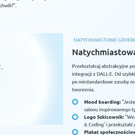
chwili?".
NATYCHMIASTOWE GENER
Natychmiastowa 
Przekształcaj abstrakcyjne po
integracji z DALL-E. Od szyb
po niestandardowe zasoby ma
tworzenia.
Mood boarding:
"Jeste
salonu inspirowanego ty
Logo Szkicownik:
"Weź
& Coding' i przekształć 
Plakat społecznościo