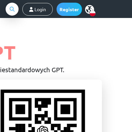
Login
Register
PT
niestandardowych GPT.