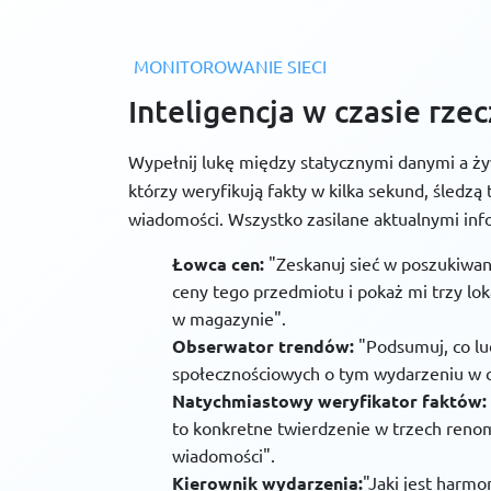
MONITOROWANIE SIECI
Inteligencja w czasie rz
Wypełnij lukę między statycznymi danymi a ży
którzy weryfikują fakty w kilka sekund, śledzą
wiadomości. Wszystko zasilane aktualnymi inf
Łowca cen:
"Zeskanuj sieć w poszukiwani
ceny tego przedmiotu i pokaż mi trzy lok
w magazynie".
Obserwator trendów:
"Podsumuj, co l
społecznościowych o tym wydarzeniu w ci
Natychmiastowy weryfikator faktów:
to konkretne twierdzenie w trzech ren
wiadomości".
Kierownik wydarzenia:
"Jaki jest harm