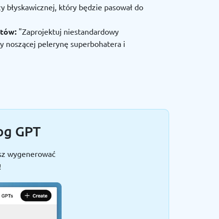
y błyskawicznej, który będzie pasował do
ntów:
"Zaprojektuj niestandardowy
 noszącej pelerynę superbohatera i
log GPT
esz wygenerować
!