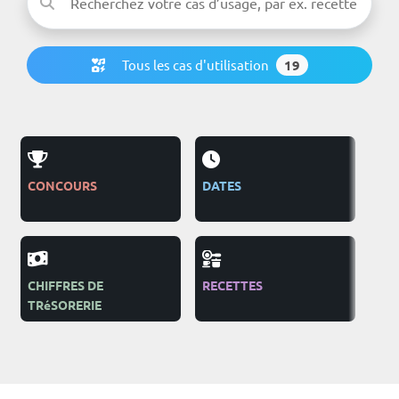
Tous les cas d'utilisation
19
CONCOURS
DATES
PUB
CHIFFRES DE
RECETTES
ON
TRéSORERIE