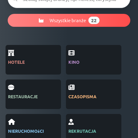
Wszystkie branże
22
HOTELE
KINO
BRA
RESTAURACJE
CZASOPISMA
SAL
NIERUCHOMOśCI
REKRUTACJA
ZAR
WYD