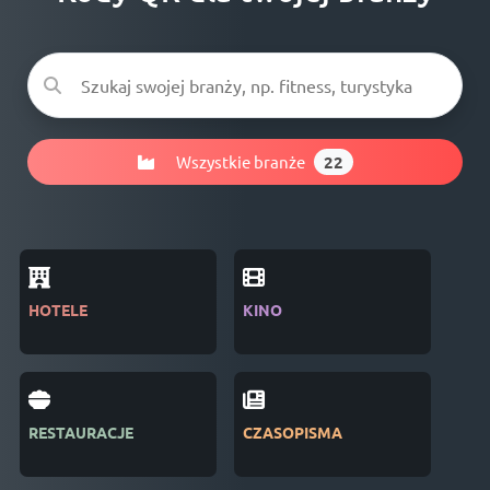
Wszystkie branże
22
HOTELE
KINO
BRA
RESTAURACJE
CZASOPISMA
SAL