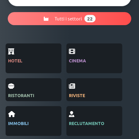
Tutti i settori
22
HOTEL
CINEMA
IND
RISTORANTI
RIVISTE
SAL
IMMOBILI
RECLUTAMENTO
GES
EVE