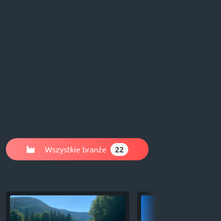
Wszystkie branże
22