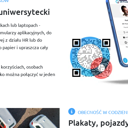
SKÓW
 uniwersytecki
kach lub laptopach -
mularzy aplikacyjnych, do
j z działu HR lub do
 papier i upraszcza cały
 korzyściach, osobach
tko można połączyć w jeden
OBECNOŚĆ W CODZIEN
Plakaty, pojazd