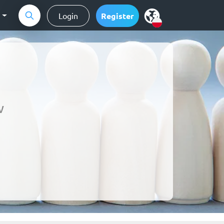
g
Login
Register
w