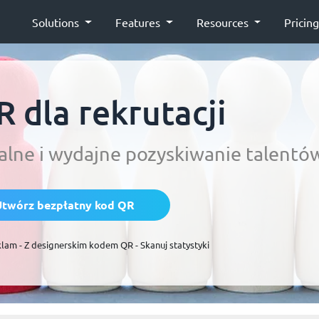
Solutions
Features
Resources
Pricin
 dla rekrutacji
lne i wydajne pozyskiwanie talentó
Utwórz bezpłatny kod QR
klam - Z designerskim kodem QR - Skanuj statystyki