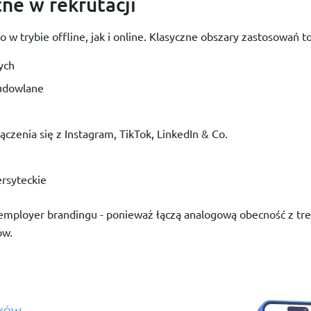
ne w rekrutacji
 trybie offline, jak i online. Klasyczne obszary zastosowań t
ych
budowlane
ączenia się z Instagram, TikTok, LinkedIn & Co.
ersyteckie
ployer brandingu - ponieważ łączą analogową obecność z treści
ów.