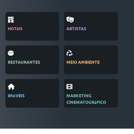
HOTéIS
ARTISTAS
REV
RESTAURANTES
MEIO AMBIENTE
EDI
IMóVEIS
MARKETING
REC
CINEMATOGRáFICO