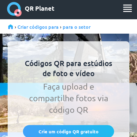
QR Planet
Criar códigos para
para o setor
›
›
Códigos QR para estúdios
de foto e vídeo
Faça upload e
compartilhe fotos via
código QR
Crie um código QR gratuito