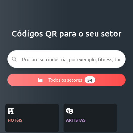
Códigos QR para o seu setor
Todos os setores
54
HOTéIS
ARTISTAS
REV