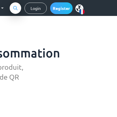
g
Login
Register
nsommation
produit,
ode QR