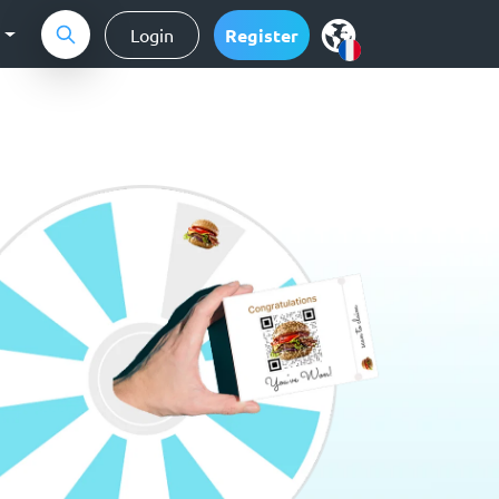
g
Login
Register