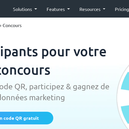
Solutions
Features
Resources
Pricin
› Concours
cipants pour votre
concours
ode QR, participez & gagnez de
données marketing
n code QR gratuit