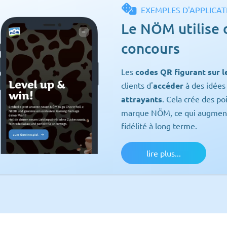
EXEMPLES D'APPLICAT
Le NÖM utilise 
concours
Les
codes QR figurant sur 
clients d'
accéder
à des idées 
attrayants
. Cela crée des po
marque NÖM, ce qui augmente 
fidélité à long terme.
lire plus...