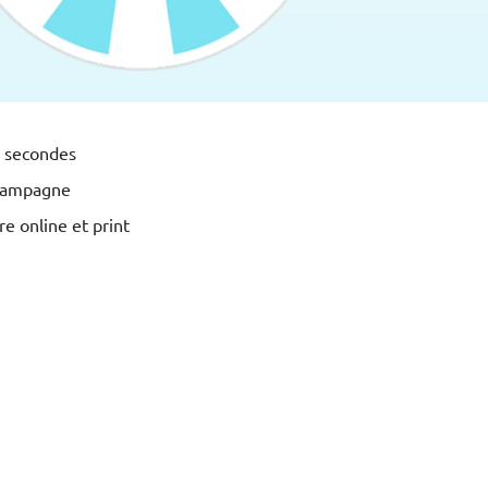
s secondes
 campagne
e online et print