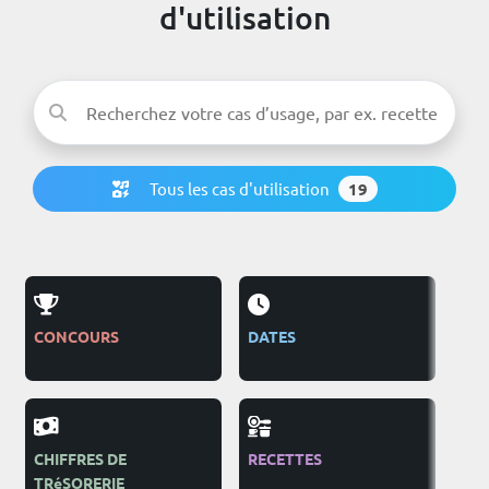
d'utilisation
Tous les cas d'utilisation
19
CONCOURS
DATES
PUB
CHIFFRES DE
RECETTES
ON
TRéSORERIE