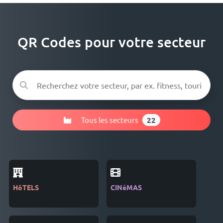
QR Codes pour votre secteur
Tous les secteurs
22
HôTELS
CINéMAS
SEC
LOG