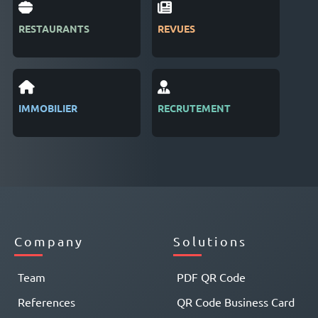
RESTAURANTS
REVUES
SAL
IMMOBILIER
RECRUTEMENT
GES
D'é
Company
Solutions
Team
PDF QR Code
References
QR Code Business Card