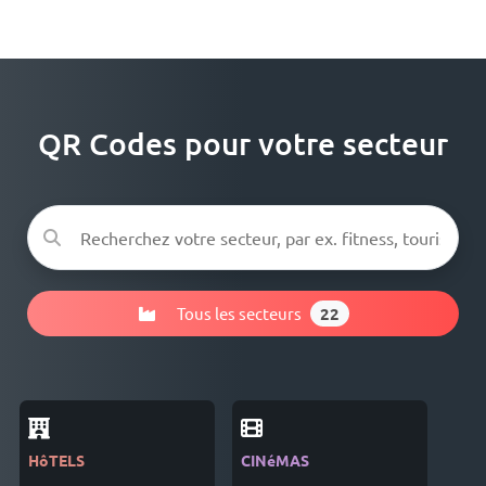
QR Codes pour votre secteur
Tous les secteurs
22
HôTELS
CINéMAS
SEC
LOG