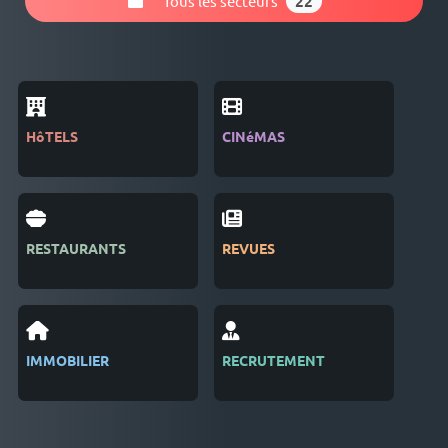
Tous les secteurs
22
HôTELS
CINéMAS
SEC
LOG
RESTAURANTS
REVUES
SAL
IMMOBILIER
RECRUTEMENT
GES
D'é