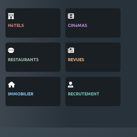
HôTELS
CINéMAS
SEC
LOG
RESTAURANTS
REVUES
SAL
IMMOBILIER
RECRUTEMENT
GES
D'é