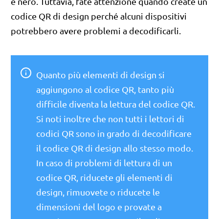
e nero. Tuttavia, fate attenzione quando create un
codice QR di design perché alcuni dispositivi
potrebbero avere problemi a decodificarli.
Quanto più elementi di design si
aggiungono al codice QR, tanto più
difficile diventa la lettura del codice QR.
Si noti inoltre che non tutti i lettori di
codici QR sono in grado di decodificare
il codice QR di design allo stesso modo.
In caso di problemi di lettura di un
codice QR, riducete gli elementi di
design, rimuovete o riducete le
dimensioni del logo e provate a