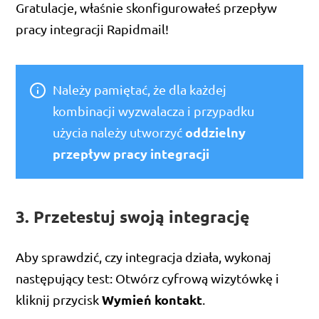
Gratulacje, właśnie skonfigurowałeś przepływ
pracy integracji Rapidmail!
Należy pamiętać, że dla każdej
kombinacji wyzwalacza i przypadku
oddzielny
użycia należy utworzyć
przepływ pracy integracji
3. Przetestuj swoją integrację
Aby sprawdzić, czy integracja działa, wykonaj
następujący test: Otwórz cyfrową wizytówkę i
Wymień kontakt
kliknij przycisk
.