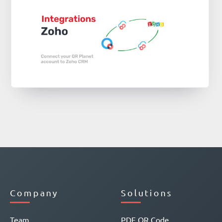
Company
Solutions
Team
PDF QR Code