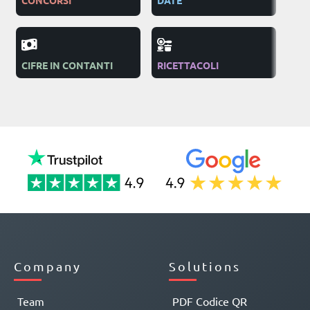
CONCORSI
DATE
PUB
CIFRE IN CONTANTI
RICETTACOLI
ON
Company
Solutions
Team
PDF Codice QR