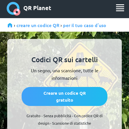
QR Planet
creare un codice QR
per il tuo caso d’uso
›
›
Codici QR sui cartelli
Un segno, una scansione, tutte le
informazioni
Creare un codice QR
gratuito
Gratuito - Senza pubblicità - Con codice QR di
design - Scansione di statistiche