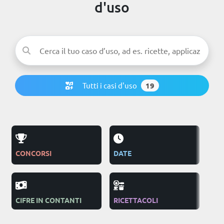
d'uso
Tutti i casi d'uso
19
CONCORSI
DATE
PUB
CIFRE IN CONTANTI
RICETTACOLI
ON