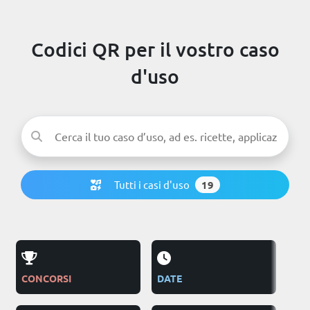
Codici QR per il vostro caso
d'uso
Tutti i casi d'uso
19
CONCORSI
DATE
PUB