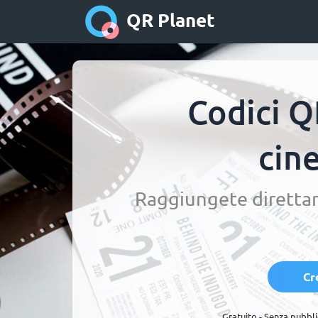
QR Planet
Codici Q
cin
Raggiungete direttam
Cr
Gratuito - Senza pubbli