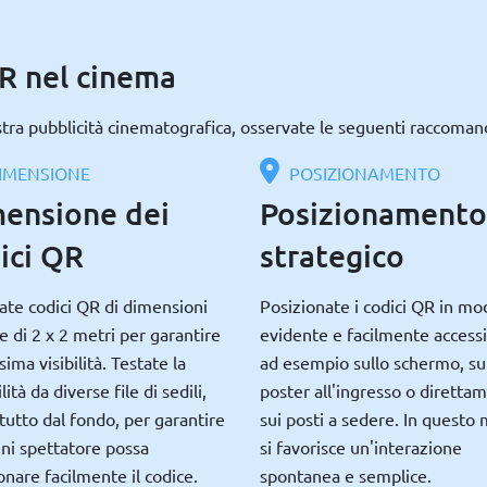
QR nel cinema
ostra pubblicità cinematografica, osservate le seguenti raccoman
IMENSIONE
POSIZIONAMENTO
ensione dei
Posizionamento
ici QR
strategico
zate codici QR di dimensioni
Posizionate i codici QR in mo
 di 2 x 2 metri per garantire
evidente e facilmente accessi
sima visibilità. Testate la
ad esempio sullo schermo, su
lità da diverse file di sedili,
poster all'ingresso o diretta
tutto dal fondo, per garantire
sui posti a sedere. In questo
ni spettatore possa
si favorisce un'interazione
onare facilmente il codice.
spontanea e semplice.