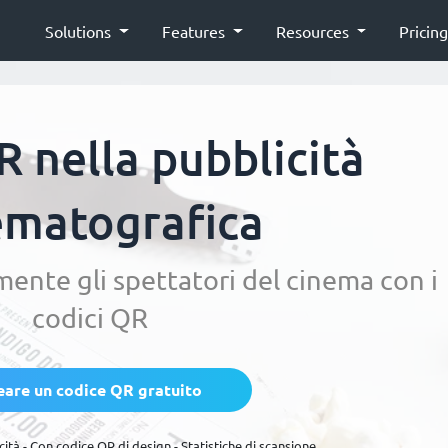
Solutions
Features
Resources
Pricin
R nella pubblicità
ematografica
ente gli spettatori del cinema con i
codici QR
eare un codice QR gratuito
cità - Con codice QR di design - Statistiche di scansione