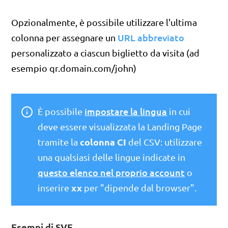
Opzionalmente, è possibile utilizzare l'ultima
URL abbreviato
colonna per assegnare un
personalizzato a ciascun biglietto da visita (ad
esempio qr.domain.com/john)
impostare la lingua
È possibile
in cui
deve essere visualizzata la Landing Page
colonna CI
tramite la
del CSV: utilizzare
una qualsiasi delle lingue indicate in
questo elenco nel proprio account
o
xx
inserire
per "dipende dal browser".
Esempi di SVF