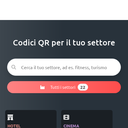
Codici QR per il tuo settore
Tutti i settori
22
HOTEL
CINEMA
IND