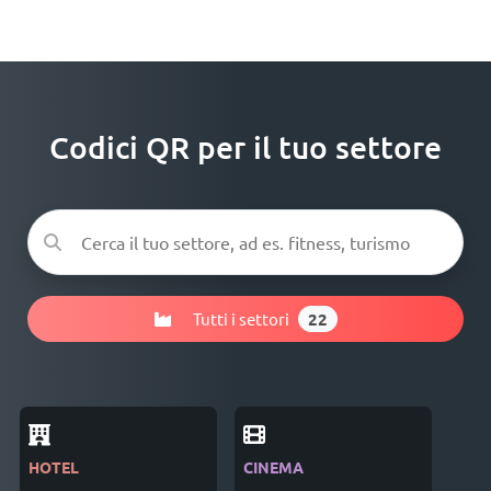
Codici QR per il tuo settore
Tutti i settori
22
HOTEL
CINEMA
IND