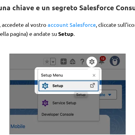
 una chiave e un segreto Salesforce Con
account Salesforce
, accedete al vostro
, cliccate sull'ic
Setup
della pagina) e andate su
.