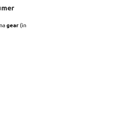
sumer
gear
ona
(in