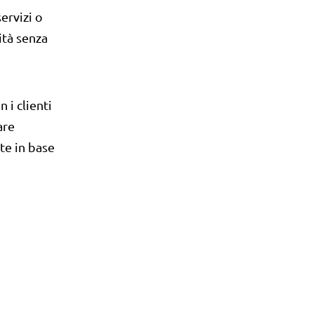
ervizi o
ità senza
 i clienti
are
te in base