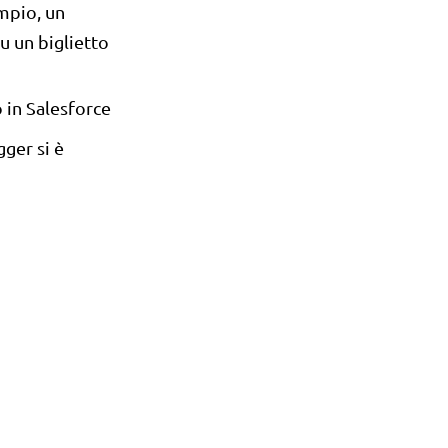
empio, un
u un biglietto
 in Salesforce
gger si è