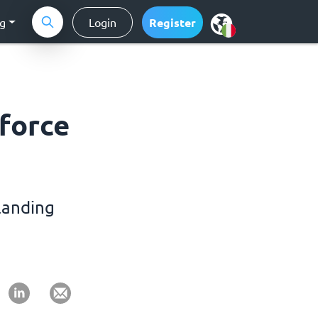
ng
Login
Register
sforce
landing