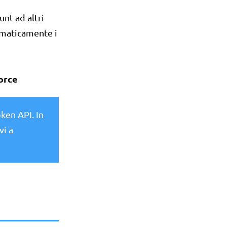
unt ad altri
omaticamente i
orce
ken API. In
vi a