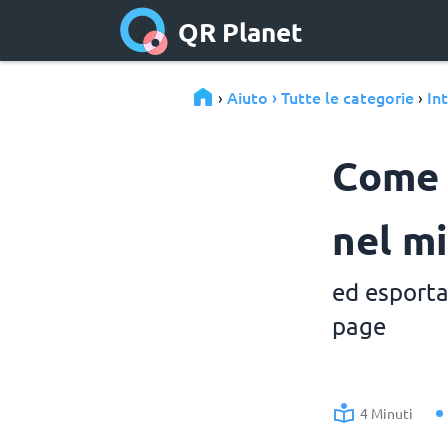
QR Planet
Aiuto › Tutte le categorie
In
›
›
Come 
nel m
ed esporta
page
4 Minuti