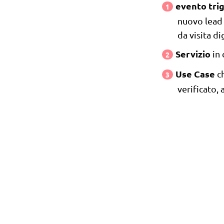
evento tri
nuovo lead 
da visita di
Servizio
in 
Use Case
c
verificato,