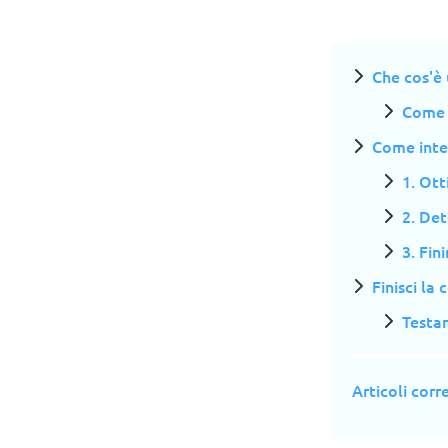
Che cos'è 
Come f
Come integ
1. Ott
2. Det
3. Fin
Finisci la
Testar
Articoli corre