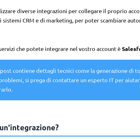
lizzare diverse integrazioni per collegare il proprio acco
 i sistemi CRM e di marketing, per poter scambiare aut
Salesf
servizi che potete integrare nel vostro account è
post contiene dettagli tecnici come la generazione di to
problemi, si prega di contattare un esperto IT per aiutar
arlo.
 un'integrazione?