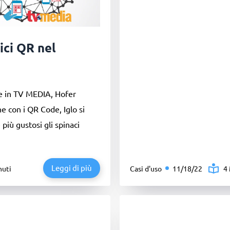
ci QR nel
de in TV MEDIA, Hofer
ine con i QR Code, Iglo si
più gustosi gli spinaci
Leggi di più
nuti
Casi d'uso
11/18/22
4