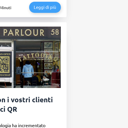
Leggi di più
 Minuti
n i vostri clienti
ici QR
nologia ha incrementato